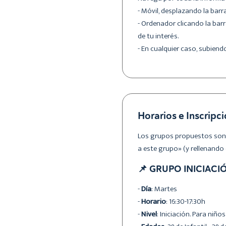
- Móvil, desplazando la barra
- Ordenador clicando la barr
de tu interés.
- En cualquier caso, subiend
Horarios e Inscripc
Los grupos propuestos son lo
a este grupo» (y rellenando 
📌 GRUPO INICIACI
-
Día
: Martes
-
Horario
: 16:30-17:30h
-
Nivel
: Iniciación. Para ni