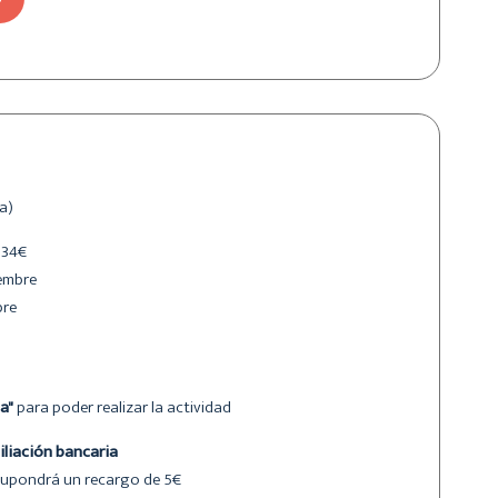
a)
 34€
embre
bre
a"
para poder realizar la actividad
iliación bancaria
 supondrá un recargo de 5€