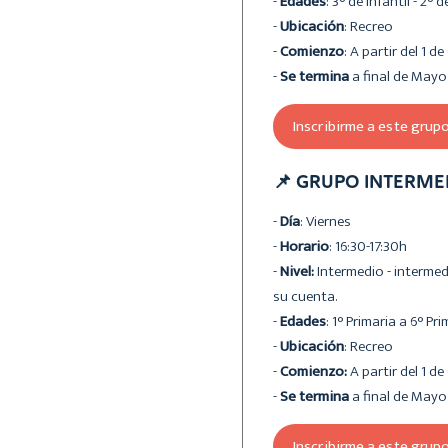
-
Edades
: 3° de Infantil - 2° 
-
Ubicación
: Recreo
-
Comienzo
: A partir del 1 d
-
Se termina
a final de Mayo
Inscribirme a este grup
📌 GRUPO INTERMED
-
Día
: Viernes
-
Horario
: 16:30-17:30h
-
Nivel:
Intermedio - intermed
su cuenta.
-
Edades
: 1° Primaria a 6° Pr
-
Ubicación
: Recreo
-
Comienzo:
A partir del 1 d
-
Se termina
a final de Mayo
Inscribirme a este grup