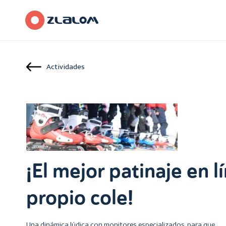
Actividades
¡El mejor patinaje en l
propio cole!
Una dinámica lúdica con monitores especializados, para que