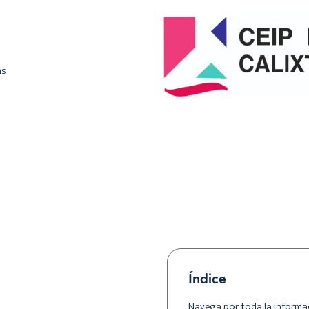
as
Índice
Navega por toda la informac