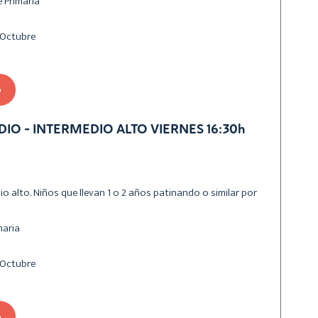
de Primaria
e Octubre
o
IO - INTERMEDIO ALTO VIERNES 16:30h
io alto. Niños que llevan 1 o 2 años patinando o similar por
imaria
e Octubre
o