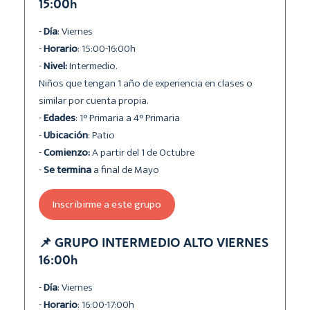
15:00h
-
Día
: Viernes
-
Horario
: 15:00-16:00h
-
Nivel:
Intermedio.
Niños que tengan 1 año de experiencia en clases o
similar por cuenta propia.
-
Edades
: 1° Primaria a 4° Primaria
-
Ubicación
: Patio
-
Comienzo:
A partir del 1 de Octubre
-
Se termina
a final de Mayo
Inscribirme a este grupo
📌 GRUPO INTERMEDIO ALTO VIERNES
16:00h
-
Día
: Viernes
-
Horario
: 16:00-17:00h