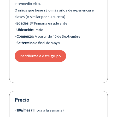
Intermedio Alto.
O niños que tienen 3 o más años de experiencia en
clases (o similar por su cuenta)
-
Edades
: 3° Primaria en adelante
-
Ubicación
: Patio
-
Comienzo
: A partir del 16 de Septiembre
-
Se termina
a final de Mayo
Inscribirme a este grupo
Precio
-
18€/mes
(1 hora a la semana)