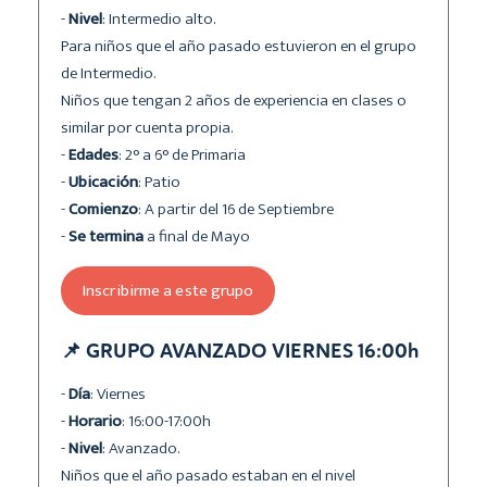
-
Nivel
: Intermedio alto.
Para niños que el año pasado estuvieron en el grupo
de Intermedio.
Niños que tengan 2 años de experiencia en clases o
similar por cuenta propia.
-
Edades
: 2° a 6° de Primaria
-
Ubicación
: Patio
-
Comienzo
: A partir del 16 de Septiembre
-
Se termina
a final de Mayo
Inscribirme a este grupo
📌 GRUPO AVANZADO VIERNES 16:00h
-
Día
: Viernes
-
Horario
: 16:00-17:00h
-
Nivel
: Avanzado.
Niños que el año pasado estaban en el nivel