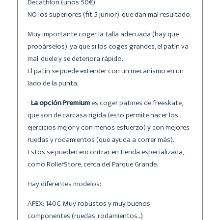
Decathlon (unos 50€).
NO los superiores (fit 5 junior), que dan mal resultado.
Muy importante coger la talla adecuada (hay que
probárselos), ya que si los coges grandes, el patín va
mal, duele y se deteriora rápido.
El patín se puede extender con un mecanismo en un
lado de la punta.
-
La opción Premium
es coger patines de freeskate,
que son de carcasa rígida (esto permite hacer los
ejercicios mejor y con menos esfuerzo) y con mejores
ruedas y rodamientos (que ayuda a correr más).
Estos se pueden encontrar en tienda especializada,
como RollerStore, cerca del Parque Grande.
Hay diferentes modelos:
APEX: 140€. Muy robustos y muy buenos
componentes (ruedas, rodamientos...)