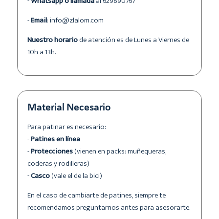
-
Whatsapp o llamada
al 629890767
-
Email
: info@zlalom.com
Nuestro horario
de atención es de Lunes a Viernes de
10h a 13h.
Material Necesario
Para patinar es necesario:
-
Patines en línea
-
Protecciones
(vienen en packs: muñequeras,
coderas y rodilleras)
-
Casco
(vale el de la bici)
En el caso de cambiarte de patines, siempre te
recomendamos preguntarnos antes para asesorarte.