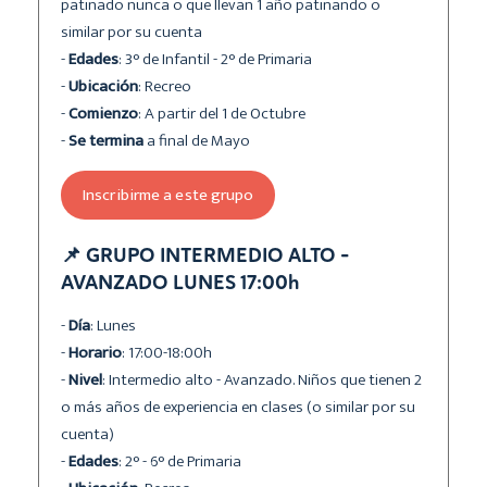
patinado nunca o que llevan 1 año patinando o
similar por su cuenta
-
Edades
: 3° de Infantil - 2° de Primaria
-
Ubicación
: Recreo
-
Comienzo
: A partir del 1 de Octubre
-
Se termina
a final de Mayo
Inscribirme a este grupo
📌 GRUPO INTERMEDIO ALTO -
AVANZADO LUNES 17:00h
-
Día
: Lunes
-
Horario
: 17:00-18:00h
-
Nivel
: Intermedio alto - Avanzado. Niños que tienen 2
o más años de experiencia en clases (o similar por su
cuenta)
-
Edades
: 2° - 6° de Primaria