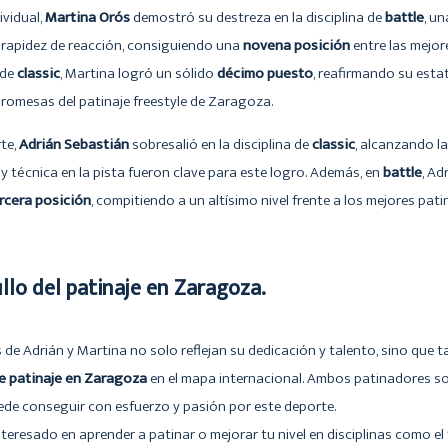
ividual,
Martina Orós
demostró su destreza en la disciplina de
battle
, u
y rapidez de reacción, consiguiendo una
nov
ena posición
entre las mejor
 de
classic
, Martina logró un sólido
décimo puesto
, reafirmando su esta
romesas del patinaje freestyle de Zaragoza.
rte,
Adrián Sebastián
sobresalió en la disciplina de
classic
, alcanzando l
 y técnica en la pista fueron clave para este logro. Además, en
battle
, Ad
rcera posición
, compitiendo a un altísimo nivel frente a los mejores pa
ullo del patinaje en Zaragoza.
s de Adrián y Martina no solo reflejan su dedicación y talento, sino que
e patinaje en Zaragoza
en el mapa internacional. Ambos patinadores so
ede conseguir con esfuerzo y pasión por este deporte.
nteresado en aprender a patinar o mejorar tu nivel en disciplinas como el