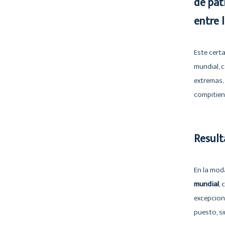
de pat
entre 
Este certa
mundial, 
extremas.
compitien
Result
En la mod
mundial
,
excepcio
puesto, si