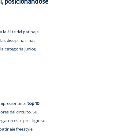
l, posicionándose
la élite del patinaje
las disciplinas más
a categoría junior,
impresionante
top 10
es del circuito. Su
orgaron este prestigioso
atinaje freestyle.