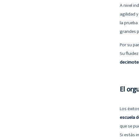
A nivel ind
agilidad 
la prueba
grandes p
Por su pa
Su fluidez
decimote
El org
Los éxito
escuela d
que se pu
Si estás i