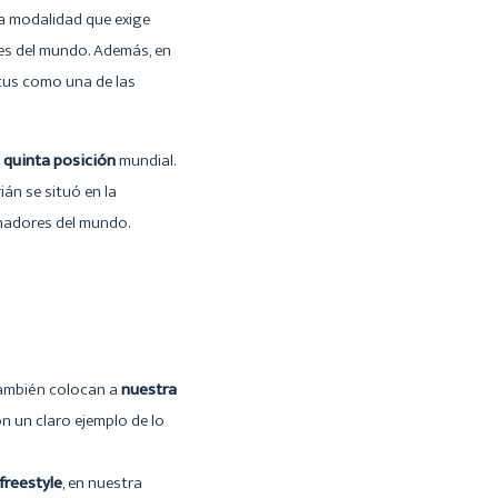
na modalidad que exige
es del mundo. Además, en
tus como una de las
a
quinta posición
mundial.
rián se situó en la
tinadores del mundo.
 también colocan a
nuestra
n un claro ejemplo de lo
freestyle
, en nuestra