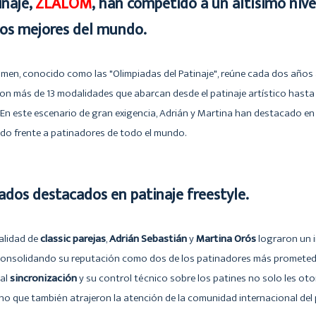
inaje,
ZLALOM
, han competido a un altísimo nive
los mejores del mundo.
men, conocido como las "Olimpiadas del Patinaje", reúne cada dos años a 
con más de 13 modalidades que abarcan desde el patinaje artístico hasta 
 En este escenario de gran exigencia, Adrián y Martina han destacado en l
do frente a patinadores de todo el mundo.
ados destacados en patinaje freestyle.
alidad de
classic parejas
,
Adrián Sebastián
y
Martina Orós
lograron un 
 consolidando su reputación como dos de los patinadores más prometedor
nal
sincronización
y su control técnico sobre los patines no solo les ot
no que también atrajeron la atención de la comunidad internacional del p